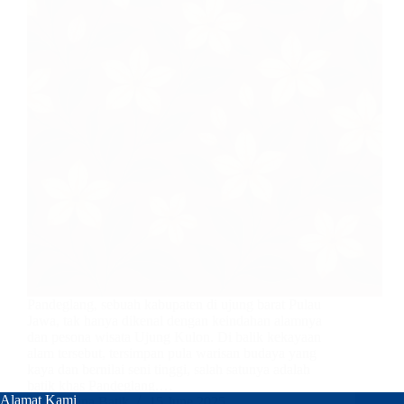
Pandeglang, sebuah kabupaten di ujung barat Pulau
Jawa, tak hanya dikenal dengan keindahan alamnya
dan pesona wisata Ujung Kulon. Di balik kekayaan
alam tersebut, tersimpan pula warisan budaya yang
kaya dan bernilai seni tinggi, salah satunya adalah
batik khas Pandeglang.…
Alamat Kami
Nuna Batik
15 June 2025