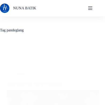
Skip
to
NUNA BATIK
content
Tag
pandeglang
Batik
Motif Batik Khas Daerah Pandeglang