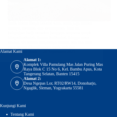
Batik bukan hanya sekadar kain, tetapi juga simbol
budaya, identitas, dan kebanggaan. Saat ini,
kebutuhan batik semakin beragam, terutama untuk
seragam sekolah, kantor, komunitas, hingga acara
khusus. Di tengah banyaknya pilihan, ada dua opsi
yang sering dibandingkan: batik jadi dan…
Alamat Kami
Nuna Batik
26 September 2025
Alamat 1:
Komplek Villa Pamulang Mas Jalan Puring Mas
Raya Blok C 15 No 6, Kel. Bambu Apus, Kota
Tangerang Selatan, Banten 15415
Alamat 2:
Desa Ngepas Lor, RT02/RW14, Donoharjo,
Ngaglik, Sleman, Yogyakarta 55581
Kunjungi Kami
Tentang Kami